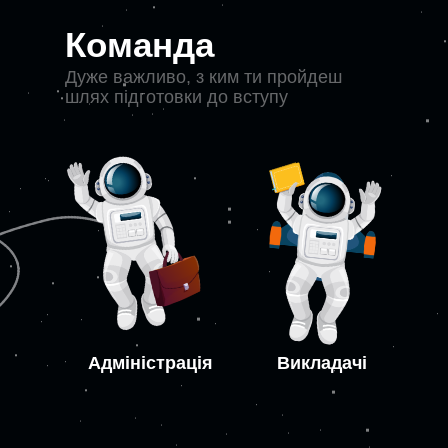
Команда
Дуже важливо, з ким ти пройдеш
шлях підготовки до вступу
Адміністрація
Викладачі