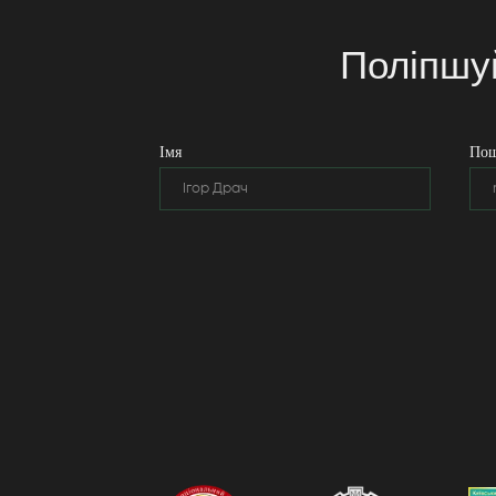
Поліпшу
Імя
Пош