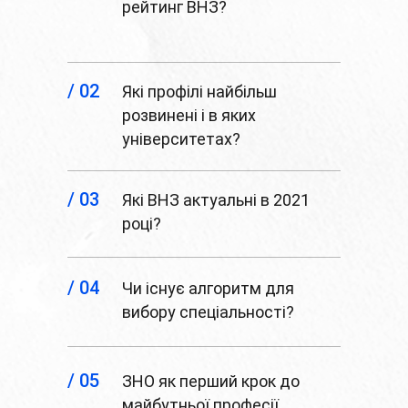
рейтинг ВНЗ?
/ 02
Які профілі найбільш
розвинені і в яких
університетах?
/ 03
Які ВНЗ актуальні в 2021
році?
/ 04
Чи існує алгоритм для
вибору спеціальності?
/ 05
ЗНО як перший крок до
майбутньої професії.