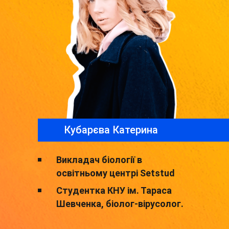
Кубарєва Катерина
Викладач біології в
освітньому центрі Setstud
Студентка КНУ ім. Тараса
Шевченка, біолог-вірусолог.