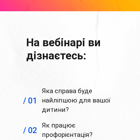
На вебінарі ви
дізнаєтесь:
Яка справа буде
/ 01
найліпшою для вашої
дитини?
Як працює
/ 02
профорієнтація?