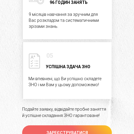
96 ГОДИН ЗАНЯТЬ
96 ГОДИН ЗАНЯТЬ
9 місяців навчання за зручним для
9 місяців навчання за зручним для
Вас розкладом та систематичними
Вас розкладом та систематичними
зрізами знань.
зрізами знань.
05
05
УСПІШНА ЗДАЧА ЗНО
УСПІШНА ЗДАЧА ЗНО
Ми впевнені, що Ви успішно складете
Ми впевнені, що Ви успішно складете
ЗНО і ми Вам у цьому допоможемо!
ЗНО і ми Вам у цьому допоможемо!
Подайте заявку, відвідайте пробне заняття
й успішне складання ЗНО гарантоване!
ЗАРЕЄСТРУВАТИСЯ