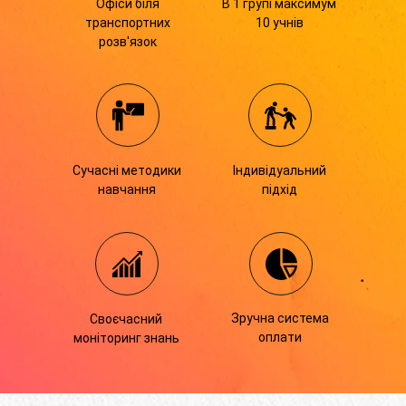
Офіси біля
В 1 групі максимум
транспортних
10 учнів
розв'язок
Сучасні методики
Індивідуальний
навчання
підхід
Зручна система
Своєчасний
оплати
моніторинг знань