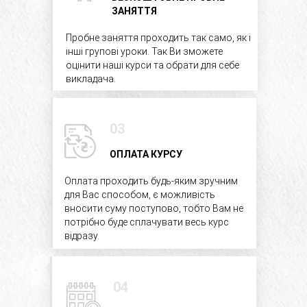
ЗАНЯТТЯ
ЗАНЯТТЯ
Пробне заняття проходить так само, як і
Пробне заняття проходить так само, як і
інші групові уроки. Так ви зможете
інші групові уроки. Так Ви зможете
оцінити наші курси та обрати для себе
оцінити наші курси та обрати для себе
викладача.
викладача.
03
03
ОПЛАТА КУРСУ
ОПЛАТА КУРСУ
Оплата проходить будь-яким зручним
Оплата проходить будь-яким зручним
для Вас способом, є можливість
для Вас способом, є можливість
вносити суму поступово, тобто Вам не
вносити суму поступово, тобто Вам не
потрібно буде сплачувати весь курс
потрібно буде сплачувати весь курс
відразу.
відразу.
04
04