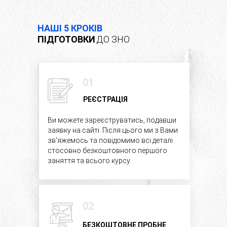
НАШІ 5 КРОКІВ
ПІДГОТОВКИ
ДО ЗНО
01
01
РЕЄСТРАЦІЯ
РЕЄСТРАЦІЯ
Ви можете зареєструватись, подавши
Ви можете зареєструватись, подавши
заявку на сайті. Після цього ми з вами
заявку на сайті. Після цього ми з Вами
зв'яжемось та повідомимо всі деталі
зв'яжемось та повідомимо всі деталі
стосовно безкоштовного першого
стосовно безкоштовного першого
заняття та всього курсу.
заняття та всього курсу.
02
02
БЕЗКОШТОВНЕ ПРОБНЕ
БЕЗКОШТОВНЕ ПРОБНЕ