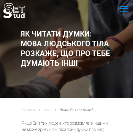
ЯК ЧИТАТИ ДУМКИ:
МОВА ЛЮДСЬКОГО ТІЛА
РОЗКАЖЕ, ЩО ПРО ТЕБЕ
ДУМАЮТЬ ІНШІ
Головна
Блог
Якщо Ви з тих людей...
Якщо Ви з тих людей, хто розмовляє з іншими і
не може зрозуміти, якої вони думки про Вас;