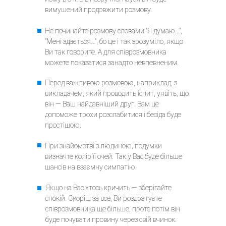
вимушений продовжити розмову.
Не починайте розмову словами "Я думаю...",
"Мені здається…", бо це і так зрозуміло, якщо
Ви так говорите. А для співрозмовника
можете показатися занадто невпевненим.
Перед важливою розмовою, наприклад, з
викладачем, який проводить іспит, уявіть, що
він — Ваш найдавніший друг. Вам це
допоможе трохи розслабитися і бесіда буде
простішою.
При знайомстві з людиною, подумки
визначте колір її очей. Так у Вас буде більше
шансів на взаємну симпатію.
Якщо на Вас хтось кричить — зберігайте
спокій. Скоріш за все, Ви роздратуєте
співрозмовника ще більше, проте потім він
буде почувати провину через свій вчинок.