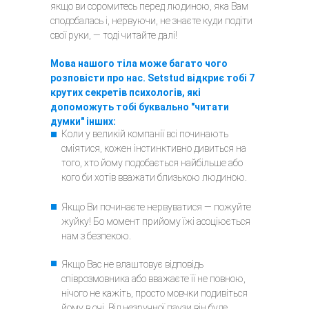
якщо ви соромитесь перед людиною, яка Вам
сподобалась і, нервуючи, не знаєте куди подіти
свої руки, — тоді читайте далі!
Мова нашого тіла може багато чого
розповісти про нас. Setstud відкриє тобі 7
крутих секретів психологів, які
допоможуть тобі буквально "читати
думки" інших:
Коли у великій компанії всі починають
сміятися, кожен інстинктивно дивиться на
того, хто йому подобається найбільше або
кого би хотів вважати близькою людиною.
Якщо Ви починаєте нервуватися — пожуйте
жуйку! Бо момент прийому їжі асоціюється
нам з безпекою.
Якщо Вас не влаштовує відповідь
співрозмовника або вважаєте її не повною,
нічого не кажіть, просто мовчки подивіться
йому в очі. Від незручної паузи він буде